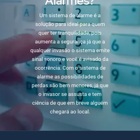
Alarmes?
Um sistema de alarme é a
solução para ideal para quem
quer ter tranquilidade, pois
aumenta a segurança já que a
qualquer invasão o sistema emite
sinal sonoro e você é avisado da
ocorrência. Com o sistema de
alarme as possibilidades de
perdas são bem menores, já que
o invasor se assusta e tem
ciência de que em breve alguém
chegará ao local.