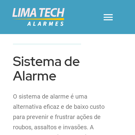
Ir
para
Toggl
o
conteúdo
Navig
Home
Sistema de
Sobre Nós
Alarme
Portões Eletrônicos
O sistema de alarme é uma
alternativa eficaz e de baixo custo
Portas Automáticas
para prevenir e frustrar ações de
roubos, assaltos e invasões. A
Interfones