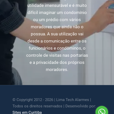
utilidade imensurável e é muito
difícil imaginar um condomínio
ou um prédio com vários
moradores que ainda não o
possua. A sua utilização vai
desde a comunicação entre os
funcionários e condôminos, o
controle de visitas nas portarias
e a privacidade dos próprios
moradores.
© Copyright 2012 - 2026 | Lima Tech Alarmes |
Todos os direitos reservados | Desenvolvido por:
Sites em Curitiba