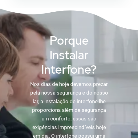
Porque
Instalar
Interfone?
Nos dias de hoje devemos prezar
pela nossa segurança e do nosso
lar, a instalação de interfone lhe
proporciona além de segurança
um conforto, essas são
exigências imprescindíveis hoje
em dia. O interfone possui uma