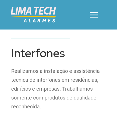
Ir
para
Toggl
o
conteúdo
Navig
Home
Interfones
Sobre Nós
Realizamos a instalação e assistência
Portões Eletrônicos
técnica de interfones em residências,
edifícios e empresas. Trabalhamos
Portas Automáticas
somente com produtos de qualidade
reconhecida.
Interfones